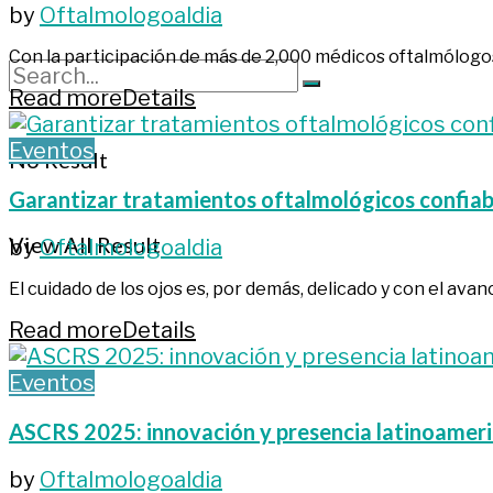
by
Oftalmologoaldia
Con la participación de más de 2,000 médicos oftalmólogos
Read more
Details
Eventos
No Result
Garantizar tratamientos oftalmológicos confiab
View All Result
by
Oftalmologoaldia
El cuidado de los ojos es, por demás, delicado y con el avanc
Read more
Details
Eventos
ASCRS 2025: innovación y presencia latinoameri
by
Oftalmologoaldia