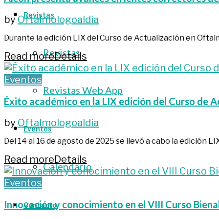
Revistas
by
Oftalmologoaldia
Durante la edición LIX del Curso de Actualización en Oftalm
Revistas
Read more
Details
Eventos
Revistas Web App
Éxito académico en la LIX edición del Curso de 
by
Oftalmologoaldia
Eventos
Del 14 al 16 de agosto de 2025 se llevó a cabo la edición LIX 
Read more
Details
Calendario
Eventos
Innovación y conocimiento en el VIII Curso Biena
Contacto