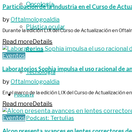
Oncología
Participación de la Industria en el Curso de Act
by
Oftalmologoaldia
Plástica ocular
Durante la edición LIX del Curso de Actualización en Oftalmo
Read more
Details
Retina
Eventos
Laboratorios Sophia impulsa el uso racional de a
Tecnología
by
Oftalmologoaldia
En el marco de la edición LIX del Curso de Actualización en
Podcasts
Read more
Details
Podcast: Tertulias
Eventos
Alcon presenta avances en lentes correctores de