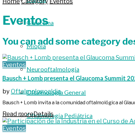
Home
Category
Eventos
Eventos
Glaucoma
You can add some category des
Miopía
Eventos
Neurooftalmología
Bausch + Lomb presenta el Glaucoma Summit 2
by
Oftalmologoaldia
Oftalmología General
Bausch + Lomb invita a la comunidad oftalmológica al Gla
Read more
Details
Oftalmología Pediátrica
Eventos