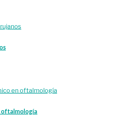
nos
n oftalmología