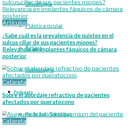
Oncología
Artículos
Plástica ocular
¿Sabe cuál es la prevalencia de quistes en el
sulcus ciliar de sus pacientes miopes?
Retina
Relevancia en implantes fáquicos de cámara
posterior
Tecnología
Catarata
Podcasts
Sobre el abordaje refractivo de pacientes
afectados por queratocono
Podcast: Tertulias
Catarata