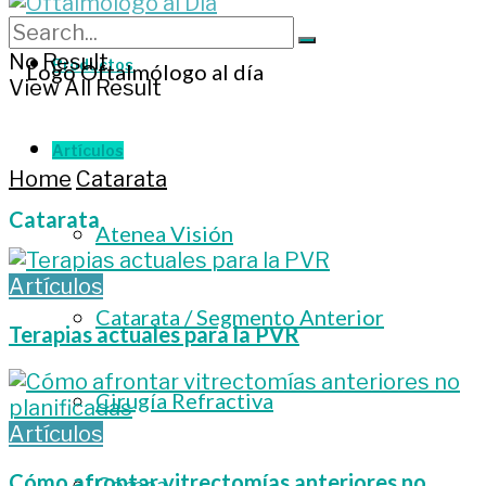
No Result
Productos
View All Result
Artículos
Home
Catarata
Catarata
Atenea Visión
Artículos
Catarata / Segmento Anterior
Terapias actuales para la PVR
Cirugía Refractiva
Artículos
Cómo afrontar vitrectomías anteriores no
Córnea