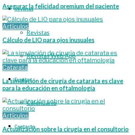
Asegurar la felicidad premium del paciente
Revistas
Artículos
Revistas
Cálculo de LIO para ojos inusuales
Revistas Web App
Catarata
Eventos
La simulación de cirugía de catarata es clave
para la educación en oftalmología
Calendario
Artículos
Contacto
Actualización sobre la cirugía en el consultorio