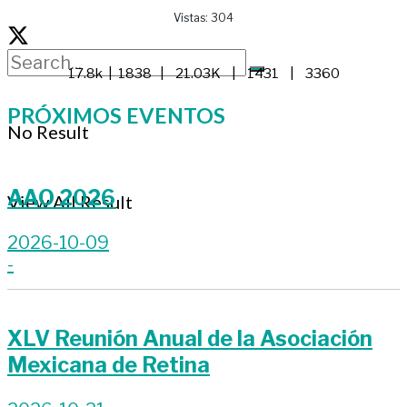
Vistas:
304
17.8k | 1838 | 21.03K | 1431 | 3360
PRÓXIMOS EVENTOS
No Result
AAO 2026
View All Result
2026-10-09
-
XLV Reunión Anual de la Asociación
Mexicana de Retina