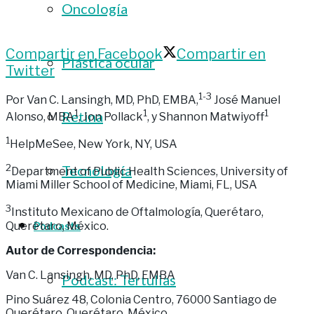
Oncología
Compartir en Facebook
Compartir en
Plástica ocular
Twitter
1-3
Por Van C. Lansingh, MD, PhD, EMBA,
José Manuel
1
1
1
Retina
Alonso, MBA
, Jon Pollack
, y Shannon Matwiyoff
1
HelpMeSee, New York, NY, USA
Tecnología
2
Department of Public Health Sciences, University of
Miami Miller School of Medicine, Miami, FL, USA
3
Instituto Mexicano de Oftalmología, Querétaro,
Querétaro, México.
Podcasts
Autor de Correspondencia:
Van C. Lansingh, MD, PhD, EMBA
Podcast: Tertulias
Pino Suárez 48, Colonia Centro, 76000 Santiago de
Querétaro, Querétaro, México