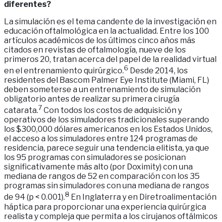
diferentes?
La simulación es el tema candente de la investigación en
educación oftalmológica en la actualidad. Entre los 100
artículos académicos de los últimos cinco años más
citados en revistas de oftalmología, nueve de los
primeros 20, tratan acerca del papel de la realidad virtual
6
en el entrenamiento quirúrgico.
Desde 2014, los
residentes del Bascom Palmer Eye Institute (Miami, FL)
deben someterse a un entrenamiento de simulación
obligatorio antes de realizar su primera cirugía
7
catarata.
Con todos los costos de adquisición y
operativos de los simuladores tradicionales superando
los $300,000 dólares americanos en los Estados Unidos,
el acceso a los simuladores entre 124 programas de
residencia, parece seguir una tendencia elitista, ya que
los 95 programas con simuladores se posicionan
significativamente más alto (por Doximity) con una
mediana de rangos de 52 en comparación con los 35
programas sin simuladores con una mediana de rangos
8
de 94 (p < 0.001).
En Inglaterra y en Diretroalimentación
háptica para proporcionar una experiencia quirúrgica
realista y compleja que permita a los cirujanos oftálmicos