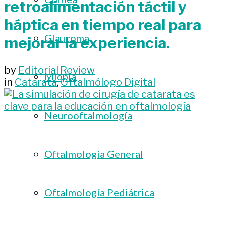
retroalimentación táctil y
háptica en tiempo real para
Glaucoma
mejorar la experiencia.
by
Editorial Review
Miopía
in
Catarata
,
Oftalmólogo Digital
Neurooftalmología
Oftalmología General
Oftalmología Pediátrica