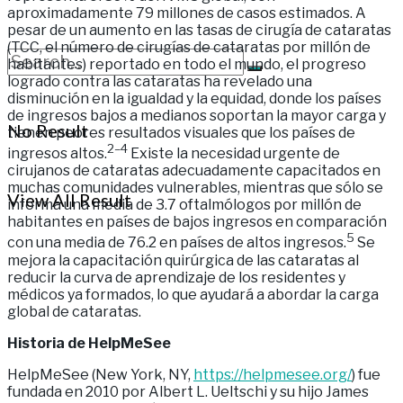
aproximadamente 79 millones de casos estimados. A
pesar de un aumento en las tasas de cirugía de cataratas
(TCC, el número de cirugías de cataratas por millón de
habitantes) reportado en todo el mundo, el progreso
logrado contra las cataratas ha revelado una
disminución en la igualdad y la equidad, donde los países
de ingresos bajos a medianos soportan la mayor carga y
No Result
tienen peores resultados visuales que los países de
2–4
ingresos altos.
Existe la necesidad urgente de
cirujanos de cataratas adecuadamente capacitados en
muchas comunidades vulnerables, mientras que sólo se
View All Result
informa una media de 3.7 oftalmólogos por millón de
habitantes en países de bajos ingresos en comparación
5
con una media de 76.2 en países de altos ingresos.
Se
mejora la capacitación quirúrgica de las cataratas al
reducir la curva de aprendizaje de los residentes y
médicos ya formados, lo que ayudará a abordar la carga
global de cataratas.
Historia de HelpMeSee
HelpMeSee (New York, NY,
https://helpmesee.org/
) fue
fundada en 2010 por Albert L. Ueltschi y su hijo James