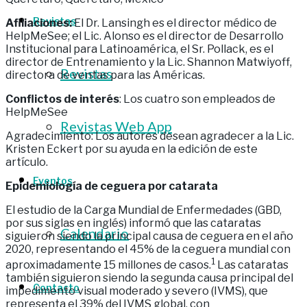
Revistas
Afiliaciones:
El Dr. Lansingh es el director médico de
HelpMeSee; el Lic. Alonso es el director de Desarrollo
Institucional para Latinoamérica, el Sr. Pollack, es el
director de Entrenamiento y la Lic. Shannon Matwiyoff,
Revistas
directora de ventas para las Américas.
Conflictos de interés
: Los cuatro son empleados de
HelpMeSee
Revistas Web App
Agradecimiento: Los autores desean agradecer a la Lic.
Kristen Eckert por su ayuda en la edición de este
artículo.
Eventos
Epidemiología de ceguera por catarata
El estudio de la Carga Mundial de Enfermedades (GBD,
por sus siglas en inglés) informó que las cataratas
Calendario
siguieron siendo la principal causa de ceguera en el año
2020, representando el 45% de la ceguera mundial con
1
aproximadamente 15 millones de casos.
Las cataratas
también siguieron siendo la segunda causa principal del
Contacto
impedimento visual moderado y severo (IVMS), que
representa el 39% del IVMS global, con