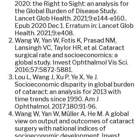
2020: the Right to Sight: an analysis for
the Global Burden of Disease Study.
Lancet Glob Health. 2021;9:e144-e160..
Epub 2020 Dec 1. Erratum in: Lancet Glob
Health. 2021;9:e408.
Wang W, Yan W, Fotis K, Prasad NM,
Lansingh VC, Taylor HR, et al. Cataract
surgical rate and socioeconomics: a
global study. Invest Ophthalmol Vis Sci.
2016;57:5872-5881.
Lou L, Wang J, Xu P, Ye X, Ye J.
Socioeconomic disparity in global burden
of cataract: an analysis for 2013 with
time trends since 1990. Am J
Ophthalmol. 2017;180:91-96.
Wang W, Yan W, Müller A, He M. A global
view on output and outcomes of cataract
surgery with national indices of
socioeconomic development. Invest