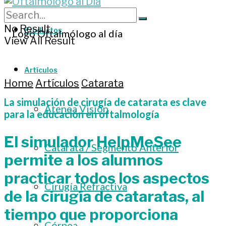
No Result
Productos
View All Result
Artículos
Home
Artículos
Catarata
La simulación de cirugía de catarata es clave
Atenea Visión
para la educación en oftalmología
El simulador HelpMeSee
Catarata / Segmento Anterior
permite a los alumnos
practicar todos los aspectos
Cirugía Refractiva
de la cirugía de cataratas, al
tiempo que proporciona
Córnea