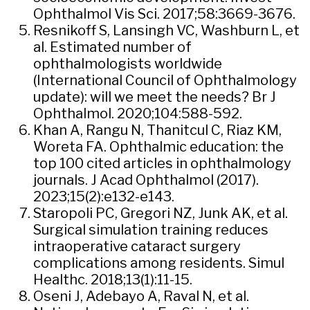
Ophthalmol Vis Sci. 2017;58:3669-3676.
Resnikoff S, Lansingh VC, Washburn L, et
al. Estimated number of
ophthalmologists worldwide
(International Council of Ophthalmology
update): will we meet the needs? Br J
Ophthalmol. 2020;104:588-592.
Khan A, Rangu N, Thanitcul C, Riaz KM,
Woreta FA. Ophthalmic education: the
top 100 cited articles in ophthalmology
journals. J Acad Ophthalmol (2017).
2023;15(2):e132-e143.
Staropoli PC, Gregori NZ, Junk AK, et al.
Surgical simulation training reduces
intraoperative cataract surgery
complications among residents. Simul
Healthc. 2018;13(1):11-15.
Oseni J, Adebayo A, Raval N, et al.