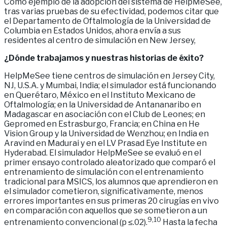
Como ejemplo de la adopción del sistema de HelpMeSee,
tras varias pruebas de su efectividad, podemos citar que
el Departamento de Oftalmología de la Universidad de
Columbia en Estados Unidos, ahora envía a sus
residentes al centro de simulación en New Jersey,
¿Dónde trabajamos y nuestras historias de éxito?
HelpMeSee tiene centros de simulación en Jersey City,
NJ, U.S.A. y Mumbai, India; el simulador está funcionando
en Querétaro, México en el Instituto Mexicano de
Oftalmología; en la Universidad de Antananaribo en
Madagascar en asociación con el Club de Leones; en
Gepromed en Estrasburgo, Francia; en China en He
Vision Group y la Universidad de Wenzhou; en India en
Aravind en Madurai y en el LV Prasad Eye Institute en
Hyderabad. El simulador HelpMeSee se evaluó en el
primer ensayo controlado aleatorizado que comparó el
entrenamiento de simulación con el entrenamiento
tradicional para MSICS, los alumnos que aprendieron en
el simulador cometieron, significativamente, menos
errores importantes en sus primeras 20 cirugías en vivo
en comparación con aquellos que se sometieron a un
9,10
entrenamiento convencional (p ≤.02).
Hasta la fecha