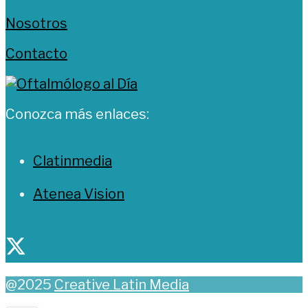
Nosotros
Contacto
Conozca más enlaces:
Clatinmedia
Atenea Vision
@2025
Creative Latin Media