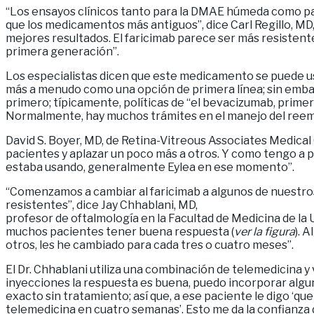
“Los ensayos clínicos tanto para la DMAE húmeda como pa
que los medicamentos más antiguos”, dice Carl Regillo, MD, 
mejores resultados. El faricimab parece ser más resisten
primera generación”.
Los especialistas dicen que este medicamento se puede usa
más a menudo como una opción de primera línea; sin embar
primero; típicamente, políticas de “el bevacizumab, primero
Normalmente, hay muchos trámites en el manejo del reembo
David S. Boyer, MD, de Retina-Vitreous Associates Medical 
pacientes y aplazar un poco más a otros. Y como tengo a p
estaba usando, generalmente Eylea en ese momento”.
“Comenzamos a cambiar al faricimab a algunos de nuestro
resistentes”, dice Jay Chhablani, MD,
profesor de oftalmología en la Facultad de Medicina de la 
muchos pacientes tener buena respuesta (
ver la figura
). 
otros, les he cambiado para cada tres o cuatro meses”.
El Dr. Chhablani utiliza una combinación de telemedicina y 
inyecciones la respuesta es buena, puedo incorporar algun
exacto sin tratamiento; así que, a ese paciente le digo ‘qu
telemedicina en cuatro semanas’. Esto me da la confianza d