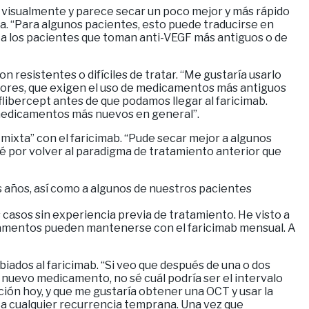
 visualmente y parece secar un poco mejor y más rápido
lfia. “Para algunos pacientes, esto puede traducirse en
b a los pacientes que toman anti-VEGF más antiguos o de
resistentes o difíciles de tratar. “Me gustaría usarlo
dores, que exigen el uso de medicamentos más antiguos
aflibercept antes de que podamos llegar al faricimab.
s medicamentos más nuevos en general”.
mixta” con el faricimab. “Pude secar mejor a algunos
é por volver al paradigma de tratamiento anterior que
 años, así como a algunos de nuestros pacientes
 casos sin experiencia previa de tratamiento. He visto a
icamentos pueden mantenerse con el faricimab mensual. A
biados al faricimab. “Si veo que después de una o dos
 nuevo medicamento, no sé cuál podría ser el intervalo
cción hoy, y que me gustaría obtener una OCT y usar la
rca cualquier recurrencia temprana. Una vez que