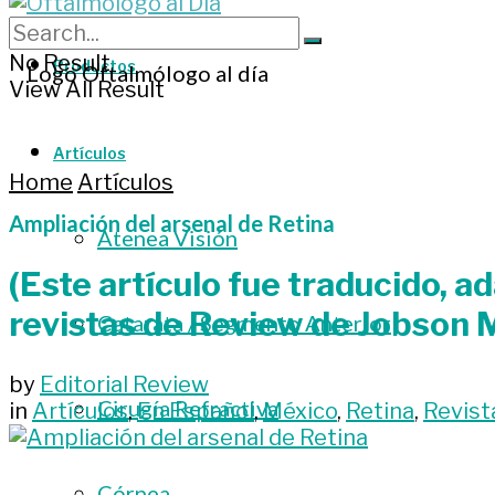
No Result
Productos
View All Result
Artículos
Home
Artículos
Ampliación del arsenal de Retina
Atenea Visión
(Este artículo fue traducido, 
revistas de Review de Jobson M
Catarata / Segmento Anterior
by
Editorial Review
Cirugía Refractiva
in
Artículos
,
En Español
,
México
,
Retina
,
Revist
Córnea