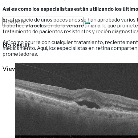
Así es como los especialistas están utilizando los úl
En el espacio de unos pocos años se han aprobado varios
diabético y la oclusión de la vena retiniana, lo que promet
tratamiento de pacientes resistentes y recién diagnostic
Así como ocurre con cualquier tratamiento, recientemente 
No Result
medicamento. Aquí, los especialistas en retina comparte
prometedores.
View All Result