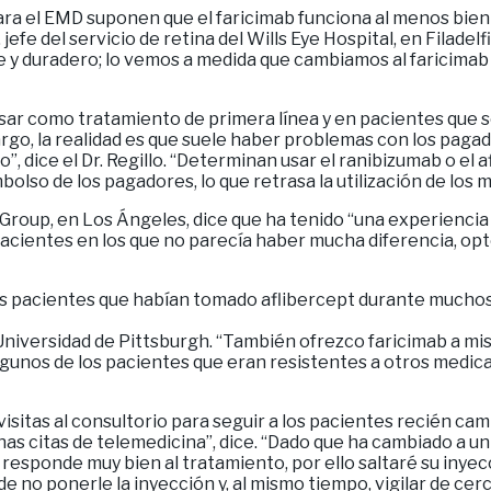
ra el EMD suponen que el faricimab funciona al menos bien
jefe del servicio de retina del Wills Eye Hospital, en Filade
te y duradero; lo vemos a medida que cambiamos al faricima
r como tratamiento de primera línea y en pacientes que son 
go, la realidad es que suele haber problemas con los paga
”, dice el Dr. Regillo. “Determinan usar el ranibizumab o el 
lso de los pagadores, lo que retrasa la utilización de lo
Group, en Los Ángeles, dice que ha tenido “una experiencia 
acientes en los que no parecía haber mucha diferencia, opt
s pacientes que habían tomado aflibercept durante muchos
Universidad de Pittsburgh. “También ofrezco faricimab a mis
Algunos de los pacientes que eran resistentes a otros med
visitas al consultorio para seguir a los pacientes recién cam
as citas de telemedicina”, dice. “Dado que ha cambiado a un
e responde muy bien al tratamiento, por ello saltaré su inye
e no ponerle la inyección y, al mismo tiempo, vigilar de ce