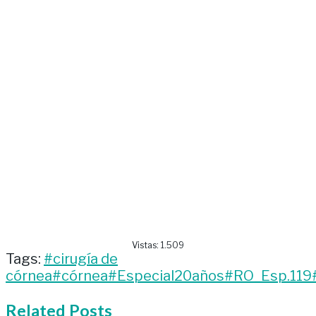
Vistas:
1.509
Tags:
#cirugía de
córnea
#córnea
#Especial20años
#RO_Esp.119
Related
Posts