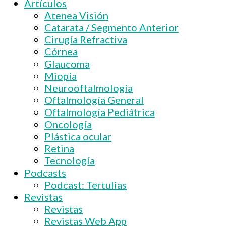
Artículos
Atenea Visión
Catarata / Segmento Anterior
Cirugía Refractiva
Córnea
Glaucoma
Miopía
Neurooftalmología
Oftalmología General
Oftalmología Pediátrica
Oncología
Plástica ocular
Retina
Tecnología
Podcasts
Podcast: Tertulias
Revistas
Revistas
Revistas Web App