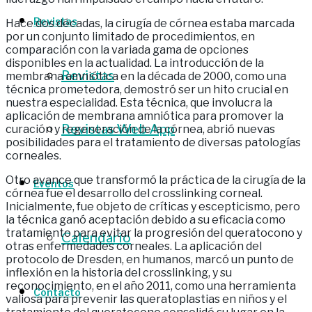
Revistas
Hace dos décadas, la cirugía de córnea estaba marcada
por un conjunto limitado de procedimientos, en
comparación con la variada gama de opciones
disponibles en la actualidad. La introducción de la
Revistas
membrana amniótica en la década de 2000, como una
técnica prometedora, demostró ser un hito crucial en
nuestra especialidad. Esta técnica, que involucra la
aplicación de membrana amniótica para promover la
Revistas Web App
curación y regeneración de la córnea, abrió nuevas
posibilidades para el tratamiento de diversas patologías
corneales.
Otro avance que transformó la práctica de la cirugía de la
Eventos
córnea fue el desarrollo del crosslinking corneal.
Inicialmente, fue objeto de críticas y escepticismo, pero
la técnica ganó aceptación debido a su eficacia como
tratamiento para evitar la progresión del queratocono y
Calendario
otras enfermedades corneales. La aplicación del
protocolo de Dresden, en humanos, marcó un punto de
inflexión en la historia del crosslinking, y su
reconocimiento, en el año 2011, como una herramienta
Contacto
valiosa para prevenir las queratoplastias en niños y el