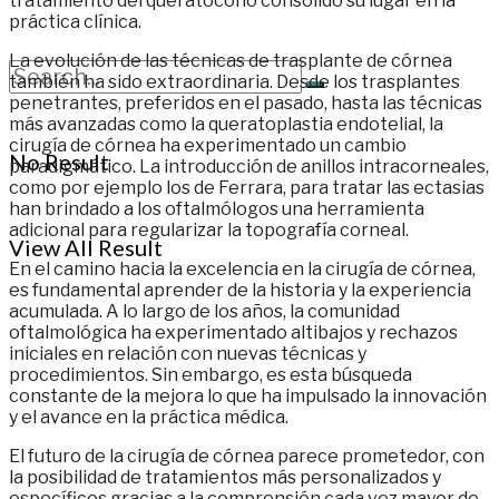
tratamiento del queratocono consolidó su lugar en la
práctica clínica.
La evolución de las técnicas de trasplante de córnea
también ha sido extraordinaria. Desde los trasplantes
penetrantes, preferidos en el pasado, hasta las técnicas
más avanzadas como la queratoplastia endotelial, la
cirugía de córnea ha experimentado un cambio
No Result
paradigmático. La introducción de anillos intracorneales,
como por ejemplo los de Ferrara, para tratar las ectasias
han brindado a los oftalmólogos una herramienta
adicional para regularizar la topografía corneal.
View All Result
En el camino hacia la excelencia en la cirugía de córnea,
es fundamental aprender de la historia y la experiencia
acumulada. A lo largo de los años, la comunidad
oftalmológica ha experimentado altibajos y rechazos
iniciales en relación con nuevas técnicas y
procedimientos. Sin embargo, es esta búsqueda
constante de la mejora lo que ha impulsado la innovación
y el avance en la práctica médica.
El futuro de la cirugía de córnea parece prometedor, con
la posibilidad de tratamientos más personalizados y
específicos gracias a la comprensión cada vez mayor de