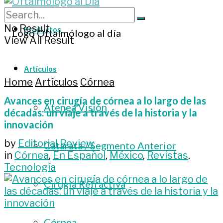
No Result
Productos
View All Result
Artículos
Home
Artículos
Córnea
Avances en cirugía de córnea a lo largo de las
Atenea Visión
décadas: un viaje a través de la historia y la
innovación
by
Editorial Review
Catarata / Segmento Anterior
in
Córnea
,
En Español
,
México
,
Revistas
,
Tecnología
Cirugía Refractiva
Córnea