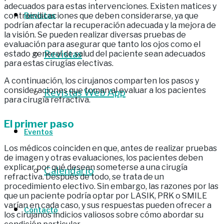
adecuados para estas intervenciones. Existen matices y
Revistas
contraindicaciones que deben considerarse, ya que
podrían afectar la recuperación adecuada y la mejora de
la visión. Se pueden realizar diversas pruebas de
evaluación para asegurar que tanto los ojos como el
Revistas
estado general de salud del paciente sean adecuados
para estas cirugías electivas.
A continuación, los cirujanos comparten los pasos y
consideraciones que toman al evaluar a los pacientes
Revistas Web App
para cirugía refractiva.
El primer paso
Eventos
Los médicos coinciden en que, antes de realizar pruebas
de imagen y otras evaluaciones, los pacientes deben
explicar por qué desean someterse a una cirugía
Calendario
refractiva. Después de todo, se trata de un
procedimiento electivo. Sin embargo, las razones por las
que un paciente podría optar por LASIK, PRK o SMILE
varían en cada caso, y sus respuestas pueden ofrecer a
Contacto
los cirujanos indicios valiosos sobre cómo abordar su