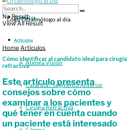
No Result
Productos
View All Result
Artículos
Home
Artículos
Cómo identificar al candidato ideal para cirugía
Atenea Visión
refractiva
Este artículo presenta
Catarata / Segmento Anterior
consejos sobre cómo
examinar a los pacientes y
Cirugía Refractiva
qué tener en cuenta cuando
un paciente está interesado
Córnea