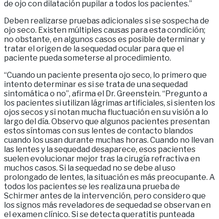
de ojo con dilatación pupilar a todos los pacientes.”
Deben realizarse pruebas adicionales si se sospecha de
ojo seco. Existen múltiples causas para esta condición;
no obstante, en algunos casos es posible determinar y
tratar el origen de la sequedad ocular para que el
paciente pueda someterse al procedimiento.
“Cuando un paciente presenta ojo seco, lo primero que
intento determinar es si se trata de una sequedad
sintomática o no”, afirma el Dr. Greenstein. “Pregunto a
los pacientes si utilizan lágrimas artificiales, si sienten los
ojos secos y si notan mucha fluctuación en su visión a lo
largo del día. Observo que algunos pacientes presentan
estos síntomas con sus lentes de contacto blandos
cuando los usan durante muchas horas. Cuando no llevan
las lentes y la sequedad desaparece, esos pacientes
suelen evolucionar mejor tras la cirugía refractiva en
muchos casos. Si la sequedad no se debe al uso
prolongado de lentes, la situación es más preocupante. A
todos los pacientes se les realiza una prueba de
Schirmer antes de la intervención, pero considero que
los signos más reveladores de sequedad se observan en
el examen clínico. Si se detecta queratitis punteada