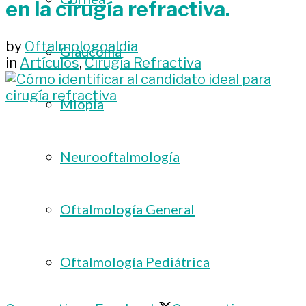
en la cirugía refractiva.
by
Oftalmologoaldia
Glaucoma
in
Artículos
,
Cirugía Refractiva
Miopía
Neurooftalmología
Oftalmología General
Oftalmología Pediátrica