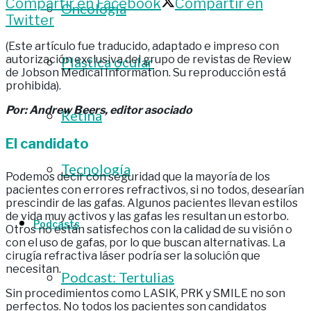
Compartir en Facebook
Compartir en
Oncología
Twitter
(Este artículo fue traducido, adaptado e impreso con
autorización exclusiva del grupo de revistas de Review
Plástica ocular
de Jobson Medical Information. Su reproducción está
prohibida).
Por: Andrew Beers, editor asociado
Retina
El candidato
Tecnología
Podemos decir con seguridad que la mayoría de los
pacientes con errores refractivos, si no todos, desearían
prescindir de las gafas. Algunos pacientes llevan estilos
de vida muy activos y las gafas les resultan un estorbo.
Podcasts
Otros no están satisfechos con la calidad de su visión o
con el uso de gafas, por lo que buscan alternativas. La
cirugía refractiva láser podría ser la solución que
necesitan.
Podcast: Tertulias
Sin procedimientos como LASIK, PRK y SMILE no son
perfectos. No todos los pacientes son candidatos