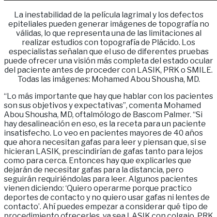
La inestabilidad de la película lagrimal y los defectos
epiteliales pueden generar imágenes de topografía no
válidas, lo que representa una de las limitaciones al
realizar estudios con topografía de Plácido. Los
especialistas señalan que el uso de diferentes pruebas
puede ofrecer una visión más completa del estado ocular
del paciente antes de proceder con LASIK, PRK o SMILE.
Todas las imágenes: Mohamed Abou Shousha, MD.
“Lo más importante que hay que hablar con los pacientes
son sus objetivos y expectativas”, comenta Mohamed
Abou Shousha, MD, oftalmólogo de Bascom Palmer. “Si
hay desalineación en eso, es la receta para un paciente
insatisfecho. Lo veo en pacientes mayores de 40 años
que ahora necesitan gafas para leer y piensan que, si se
hicieran LASIK, prescindirían de gafas tanto para lejos
como para cerca. Entonces hay que explicarles que
dejarán de necesitar gafas para la distancia, pero
seguirán requiriéndolas para leer. Algunos pacientes
vienen diciendo: ‘Quiero operarme porque practico
deportes de contacto y no quiero usar gafas ni lentes de
contacto’. Ahí puedes empezar a considerar qué tipo de
procedimiento ofrecerles, ya sea LASIK con colgajo, PRK