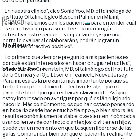
condición particular.
“En nuestra clínica”, dice Sonia Yoo, MD, oftalmóloga del
Instituto Oftalmológico Bascom Palmer en Miami,
“primero hablamos con los pacientes para entender cuál
es su motivación para someterse a una cirugía
refractiva. Esto siempre es importante, ya que nos
permite evaluar si colaborarán y podrán lograr un
No Result
resultado refractivo positivo”.
“Lo primero que siempre pregunto a mis pacientes es
por qué están interesados en hacer cirugía refractiva”,
View All Result
añade Steven Greenstein, MD, oftalmólogo del Instituto
de la Córnea y el Ojo Láser en Teaneck, Nueva Jersey.
Para mí, esa es la pregunta más importante porque se
trata de un procedimiento electivo. Es algo que el
paciente tiene que querer hacer claramente. Así que,
estoy interesado en averiguar por qué están eligiendo
hacerlo. Más comúnmente, es que han estado pensando
en hacerlo desde hace mucho tiempo y, o bien ahora les
resulta económicamente viable, o se sienten incómodos
usando lentes de contacto o anteojos, o si tienen hijos,
puede ser un momento en que busquen liberarse de las
gafas. Comprender bien por qué el paciente realmente