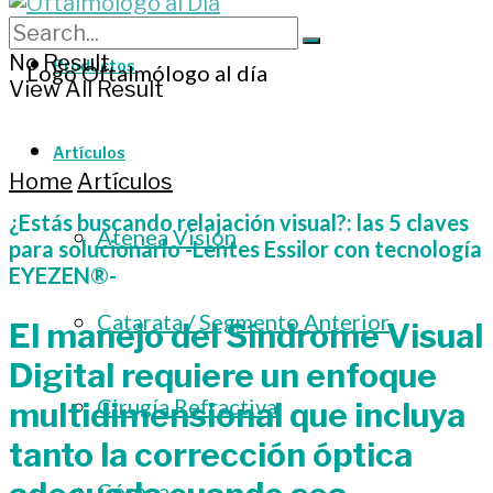
No Result
Productos
View All Result
Artículos
Home
Artículos
¿Estás buscando relajación visual?: las 5 claves
Atenea Visión
para solucionarlo -Lentes Essilor con tecnología
EYEZEN®-
Catarata / Segmento Anterior
El manejo del Síndrome Visual
Digital requiere un enfoque
Cirugía Refractiva
multidimensional que incluya
tanto la corrección óptica
Córnea