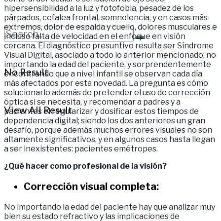
hipersensibilidad a la luz y fotofobia, pesadez de los
párpados, cefalea frontal, somnolencia, y en casos más
extremos, dolor de espalda y cuello, dolores musculares e
incluso falta de velocidad en el enfoque en visión
cercana. El diagnóstico presuntivo resulta ser Síndrome
Visual Digital, asociado a todo lo anterior mencionado; no
importando la edad del paciente, y sorprendentemente
No Result
encontrando que a nivel infantil se observan cada día
más afectados por esta novedad. La pregunta es cómo
solucionarlo además de pretender el uso de corrección
óptica si se necesita, y recomendar a padres y a
View All Result
pacientes el regularizar y dosificar estos tiempos de
dependencia digital; siendo los dos anteriores un gran
desafío, porque además muchos errores visuales no son
altamente significativos, y en algunos casos hasta llegan
a ser inexistentes: pacientes emétropes.
¿Qué hacer como profesional de la visión?
Corrección visual completa:
No importando la edad del paciente hay que analizar muy
bien su estado refractivo y las implicaciones de