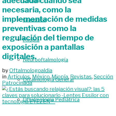
adecuada cuando sea
necesaria, como la
implementación de medidas
Glaucoma
preventivas como la
regulación del tiempo de
Miopía
exposición a pantallas
digitales.
Neurooftalmología
by
Oftalmologoaldia
in
Artículos
,
México
,
Miopía
,
Revistas
,
Sección
Oftalmología General
Patrocinada
Oftalmología Pediátrica