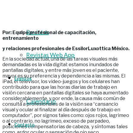
Revistas
Revistas
Por: Equipo profesional de capacitación,
entrenamiento
y relaciones profesionales de EssilorLuxottica México.
Revistas Web App
En la sociedad actual, una de las tareas visuales más
demandadas es la vida digital: estamos inundados de
pantallas digitales, y entre más joven es el paciente,
mayor es su preferencia y dependencia a las mismas. El
Eventos
iPad, el televisor, los video-juegos y los celulares han
contribuido para que las horas diarias de trabajo en
visión cercana en pantallas digitales se haya aumentado
considerablemente, y por ende, la causa más común de
Calendario
consulta a profesionales de la visión sea “cansancio
visual y ocular al finalizar al día después de trabajo en
computador”, por signos tales como: ojos rojos, lagrimeo
o al contrario, no lagrimeo, exceso de parpadeo,
Contacto
posiciones compensatorias de cabeza, y síntomas tales
como ardor ocular o sensación de ojo seco,