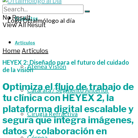
No Result
Productos
View All Result
Artículos
Home
Artículos
HEYEX 2: Diseñado para el futuro del cuidado
Atenea Visión
de la visión
Optimiza el flujo de trabajo de
Catarata / Segmento Anterior
tu clínica con HEYEX 2, la
plataforma digital escalable y
Cirugía Refractiva
segura que integra imágenes,
datos y colaboración en
Córnea