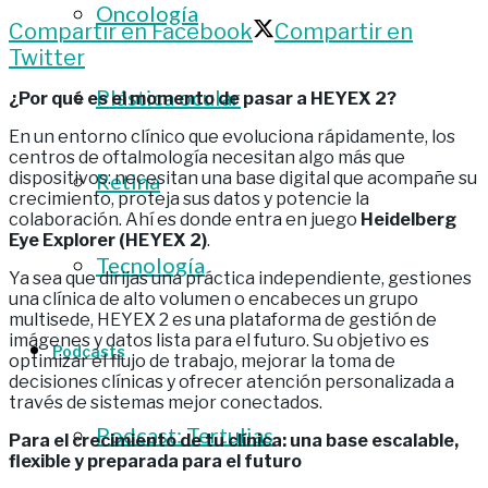
Oncología
Compartir en Facebook
Compartir en
Twitter
Plástica ocular
¿Por qué es el momento de pasar a HEYEX 2?
En un entorno clínico que evoluciona rápidamente, los
centros de oftalmología necesitan algo más que
Retina
dispositivos: necesitan una base digital que acompañe su
crecimiento, proteja sus datos y potencie la
colaboración. Ahí es donde entra en juego
Heidelberg
Eye Explorer (HEYEX 2)
.
Tecnología
Ya sea que dirijas una práctica independiente, gestiones
una clínica de alto volumen o encabeces un grupo
multisede, HEYEX 2 es una plataforma de gestión de
imágenes y datos lista para el futuro. Su objetivo es
Podcasts
optimizar el flujo de trabajo, mejorar la toma de
decisiones clínicas y ofrecer atención personalizada a
través de sistemas mejor conectados.
Podcast: Tertulias
Para el crecimiento de tu clínica: una base escalable,
flexible y preparada para el futuro