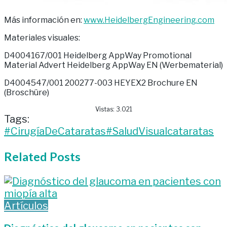
Más información en:
www.HeidelbergEngineering.com
Materiales visuales:
D4004167/001 Heidelberg AppWay Promotional
Material Advert Heidelberg AppWay EN (Werbematerial)
D4004547/001 200277-003 HEYEX2 Brochure EN
(Broschüre)
Vistas:
3.021
Tags:
#CirugíaDeCataratas
#SaludVisual
cataratas
Related
Posts
Artículos