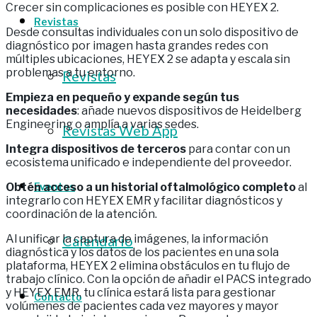
Crecer sin complicaciones es posible con HEYEX 2.
Revistas
Desde consultas individuales con un solo dispositivo de
diagnóstico por imagen hasta grandes redes con
múltiples ubicaciones, HEYEX 2 se adapta y escala sin
problemas a tu entorno.
Revistas
Empieza en pequeño y expande según tus
necesidades
: añade nuevos dispositivos de Heidelberg
Engineering o amplía a varias sedes.
Revistas Web App
Integra dispositivos de terceros
para contar con un
ecosistema unificado e independiente del proveedor.
Eventos
Obtén acceso a un historial oftalmológico completo
al
integrarlo con HEYEX EMR y facilitar diagnósticos y
coordinación de la atención.
Calendario
Al unificar la captura de imágenes, la información
diagnóstica y los datos de los pacientes en una sola
plataforma, HEYEX 2 elimina obstáculos en tu flujo de
trabajo clínico. Con la opción de añadir el PACS integrado
y HEYEX EMR, tu clínica estará lista para gestionar
Contacto
volúmenes de pacientes cada vez mayores y mayor