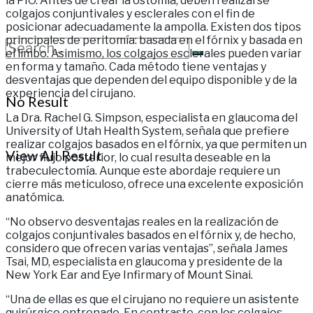
la PIO. Antes de crear la ostomía, deben realizarse
colgajos conjuntivales y esclerales con el fin de
posicionar adecuadamente la ampolla. Existen dos tipos
principales de peritomía: basada en el fórnix y basada en
el limbo. Asimismo, los colgajos esclerales pueden variar
en forma y tamaño. Cada método tiene ventajas y
desventajas que dependen del equipo disponible y de la
experiencia del cirujano.
No Result
La Dra. Rachel G. Simpson, especialista en glaucoma del
University of Utah Health System, señala que prefiere
realizar colgajos basados en el fórnix, ya que permiten un
View All Result
mejor flujo posterior, lo cual resulta deseable en la
trabeculectomía. Aunque este abordaje requiere un
cierre más meticuloso, ofrece una excelente exposición
anatómica.
“No observo desventajas reales en la realización de
colgajos conjuntivales basados en el fórnix y, de hecho,
considero que ofrecen varias ventajas”, señala James
Tsai, MD, especialista en glaucoma y presidente de la
New York Ear and Eye Infirmary of Mount Sinai.
“Una de ellas es que el cirujano no requiere un asistente
quirúrgico entrenado. En contraste, con los colgajos