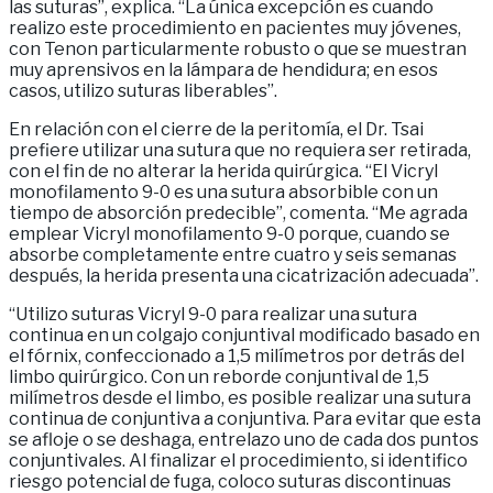
las suturas”, explica. “La única excepción es cuando
realizo este procedimiento en pacientes muy jóvenes,
con Tenon particularmente robusto o que se muestran
muy aprensivos en la lámpara de hendidura; en esos
casos, utilizo suturas liberables”.
En relación con el cierre de la peritomía, el Dr. Tsai
prefiere utilizar una sutura que no requiera ser retirada,
con el fin de no alterar la herida quirúrgica. “El Vicryl
monofilamento 9-0 es una sutura absorbible con un
tiempo de absorción predecible”, comenta. “Me agrada
emplear Vicryl monofilamento 9-0 porque, cuando se
absorbe completamente entre cuatro y seis semanas
después, la herida presenta una cicatrización adecuada”.
“Utilizo suturas Vicryl 9-0 para realizar una sutura
continua en un colgajo conjuntival modificado basado en
el fórnix, confeccionado a 1,5 milímetros por detrás del
limbo quirúrgico. Con un reborde conjuntival de 1,5
milímetros desde el limbo, es posible realizar una sutura
continua de conjuntiva a conjuntiva. Para evitar que esta
se afloje o se deshaga, entrelazo uno de cada dos puntos
conjuntivales. Al finalizar el procedimiento, si identifico
riesgo potencial de fuga, coloco suturas discontinuas