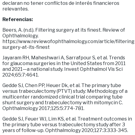
declaran no tener conflictos de interés financieros
relevantes.
Referencias:
Beers, A. (n.d.). Filtering surgery at its finest. Review of
Ophthalmology.
https://www.reviewofophthalmology.com/article/filtering
surgery-at-its-finest
Jayaram RH, Maheshwari A, Sarrafpour S, et al. Trends
for glaucoma surgeries in the United States from 2011
and 2021—a national study. Invest Ophthalmol Vis Sci
2024;65:7:4641.
Gedde SJ, Chen PP, Heuer Dk, et al. The primary tube
versus trabeculectomy (PTVT) study: Methodology of a
multicenter randomized clinical trial comparing tube
shunt surgery and trabeculectomy with mitomycin C.
Ophthalmology 2017;125:5:774-781.
Gedde SJ, Feuer WJ, Lim KS, et al. Treatment outcomes in
the primary tube versus trabeculectomy study after 3
years of follow-up. Ophthalmology 2020;127:3:333-345.