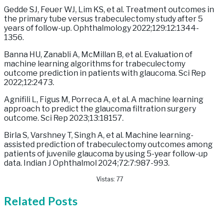
Gedde SJ, Feuer WJ, Lim KS, et al. Treatment outcomes in
the primary tube versus trabeculectomy study after 5
years of follow-up. Ophthalmology 2022;129:12:1344-
1356.
Banna HU, Zanabli A, McMillan B, et al. Evaluation of
machine learning algorithms for trabeculectomy
outcome prediction in patients with glaucoma. Sci Rep
2022;12:2473.
Agnifili L, Figus M, Porreca A, et al. A machine learning
approach to predict the glaucoma filtration surgery
outcome. Sci Rep 2023;13:18157.
Birla S, Varshney T, Singh A, et al. Machine learning-
assisted prediction of trabeculectomy outcomes among
patients of juvenile glaucoma by using 5-year follow-up
data. Indian J Ophthalmol 2024;72:7:987-993.
Vistas:
77
Related
Posts