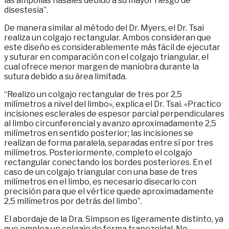
las ampollas nasales debido a su mayor riesgo de
disestesia”.
De manera similar al método del Dr. Myers, el Dr. Tsai
realiza un colgajo rectangular. Ambos consideran que
este diseño es considerablemente más fácil de ejecutar
y suturar en comparación con el colgajo triangular, el
cual ofrece menor margen de maniobra durante la
sutura debido a su área limitada.
“Realizo un colgajo rectangular de tres por 2,5
milímetros a nivel del limbo», explica el Dr. Tsai. «Practico
incisiones esclerales de espesor parcial perpendiculares
al limbo circunferencial y avanzo aproximadamente 2,5
milímetros en sentido posterior; las incisiones se
realizan de forma paralela, separadas entre sí por tres
milímetros. Posteriormente, completo el colgajo
rectangular conectando los bordes posteriores. En el
caso de un colgajo triangular con una base de tres
milímetros en el limbo, es necesario disecarlo con
precisión para que el vértice quede aproximadamente
2,5 milímetros por detrás del limbo”.
El abordaje de la Dra. Simpson es ligeramente distinto, ya
que emplea un colgajo de forma trapezoidal. No