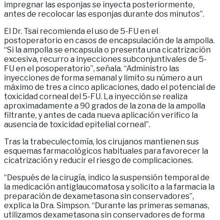
impregnar las esponjas se inyecta posteriormente,
antes de recolocar las esponjas durante dos minutos”.
El Dr. Tsai recomienda el uso de 5-FU en el
postoperatorio en casos de encapsulación de la ampolla.
“Si la ampolla se encapsula o presenta una cicatrización
excesiva, recurro a inyecciones subconjuntivales de 5-
FU en el posoperatorio”, señala. “Administro las
inyecciones de forma semanal y limito su número a un
máximo de tres a cinco aplicaciones, dado el potencial de
toxicidad corneal del 5-FU. La inyección se realiza
aproximadamente a 90 grados de la zona de la ampolla
filtrante, y antes de cada nueva aplicación verifico la
ausencia de toxicidad epitelial corneal”.
Tras la trabeculectomía, los cirujanos mantienen sus
esquemas farmacológicos habituales para favorecer la
cicatrización y reducir el riesgo de complicaciones.
“Después de la cirugía, indico la suspensión temporal de
la medicación antiglaucomatosa y solicito a la farmacia la
preparación de dexametasona sin conservadores”,
explica la Dra. Simpson. “Durante las primeras semanas,
utilizamos dexametasona sin conservadores de forma