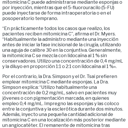
mitomicina C puede administrarse mediante esponjas o
por inyección, mientras que el 5-fluorouracilo (5-FU)
puede inyectarse de forma intraoperatoria o en el
posoperatorio temprano.
“En prácticamente todos los casos que realizo, los
pacientes reciben mitomicina C”, afirma el Dr. Myers.
“Habitualmente la administro mediante una inyección
antes de iniciar la fase incisional de la cirugía, utilizando
una aguja de calibre 30 en la conjuntiva. Generalmente,
la mitomicina C se mezcla con lidocaína al 1 % sin
conservadores. Utilizo una concentración de 0,4 mg/mL
y la diluyo en proporción 1:1 o 2:1 con lidocaína al 1 %».
Por el contrario, la Dra. Simpson y el Dr. Tsai prefieren
emplear mitomicina C mediante esponjas. La Dra.
Simpson explica: “Utilizo habitualmente una
concentración de 0,2 mg/mL, salvo en pacientes muy
jóvenes o con pigmentación marcada, en quienes
empleo 0,4 mg/mL. Impregno las esponjas y las coloco
entre la conjuntiva y la esclerótica durante dos minutos.
Además, inyecto una pequeña cantidad adicional de
mitomicina C en una localización más posterior mediante
un angiocatéter. El remanente de mitomicina tras