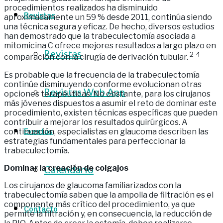
procedimientos realizados ha disminuido
Revistas
aproximadamente un 59 % desde 2011, continúa siendo
una técnica segura y eficaz. De hecho, diversos estudios
han demostrado que la trabeculectomía asociada a
mitomicina C ofrece mejores resultados a largo plazo en
Revistas
2-4
comparación con la cirugía de derivación tubular.
Es probable que la frecuencia de la trabeculectomía
continúe disminuyendo conforme evolucionan otras
Revistas Web App
opciones terapéuticas. No obstante, para los cirujanos
más jóvenes dispuestos a asumir el reto de dominar este
procedimiento, existen técnicas específicas que pueden
contribuir a mejorar los resultados quirúrgicos. A
continuación, especialistas en glaucoma describen las
Eventos
estrategias fundamentales para perfeccionar la
trabeculectomía.
Dominar la creación de colgajos
Calendario
Los cirujanos de glaucoma familiarizados con la
trabeculectomía saben que la ampolla de filtración es el
componente más crítico del procedimiento, ya que
Contacto
permite la filtración y, en consecuencia, la reducción de