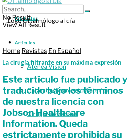
No Result
Productos
View All Result
Artículos
Home
Revistas
En Español
La cirugía filtrante en su máxima expresión
Atenea Visión
Este artículo fue publicado y
traducido bajo los términos
Catarata / Segmento Anterior
de nuestra licencia con
Jobson Healthcare
Cirugía Refractiva
Information. Queda
estrictamente prohibida su
Córnea