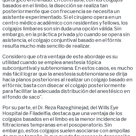
basados en el limbo, la disección se realiza tan
posteriormente que con frecuencia se necesita un
asistente experimentado. Si el cirujano opera en un
centro médico académico con residentes y fellows, los
colgajos limbares son sin duda una opción válida. Sin
embargo, en la práctica privada y/o cuando se opera sin
asistencia, el colgajo conjuntival basado en el fórnix
resulta mucho más sencillo de realizar.
Considero que otra ventaja de este abordaje es su
utilidad cuando se emplea anestesia tópica
subconjuntival y subtenoniana. En estos casos, es mucho
más fácil lograr que la anestesia subtenoniana se dirija
hacia planos posteriores al realizar un colgajo basado en
el fórnix; basta con disecar el colgajo posteriormente
para facilitar la adecuada distribución del anestésico en
el fondo de saco”.
Por su parte, el Dr. Reza Razeghinejad, del Wills Eye
Hospital de Filadelfia, destaca que una ventaja de los
colgajos basados en el limbo es la menor incidencia de
filtraciones tempranas en el posoperatorio. Sin
embargo, estos colgajos suelen asociarse con ampollas