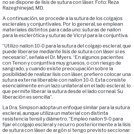
no se dispone de lisis de sutura con láser. Foto: Reza
Razeghinejad, MD.
A continuación, se procede a la sutura de los colgajos
esclerales y conjuntivales. Por lo general, se emplean
materiales distintos para cada uno: suturas de nailon
para la esclerótica y suturas de Vicryl para la conjuntiva.
“Utilizo nailon 10-0 para la sutura del colgajo escleral, que
puede liberarse mediante lisis de sutura con láser si es
necesario”, señala el Dr. Myers. “En algunos pacientes
con Tenon y conjuntiva muy gruesos, o con riesgo de
sangrado, y cuando existe preocupación sobre la
posibilidad de realizar lisis con láser, prefiero colocar una
sutura externa liberable con nailon 10-0. Esta consiste
esencialmente en un lazo unilateral en el lado escleral, lo
que permite liberar la sutura desde el lado corneal. Su
liberación es sencilla”.
La Dra. Simpson adopta un enfoque similar para la sutura
escleral, aunque utiliza un material con distinta
resistencia tensil y diámetro. “Empleo nailon 9-0 para
fijar el colgajo escleral y recurro posteriormente a la lisis
de sutura con láser de argón si tengo previsto seccionar