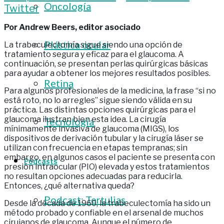
Oncología
Twitter
Por Andrew Beers, editor asociado
Plástica ocular
La trabeculectomía sigue siendo una opción de
tratamiento segura y eficaz para el glaucoma. A
continuación, se presentan perlas quirúrgicas básicas
para ayudar a obtener los mejores resultados posibles.
Retina
Para algunos profesionales de la medicina, la frase “si no
está roto, no lo arregles” sigue siendo válida en su
práctica. Las distintas opciones quirúrgicas para el
glaucoma ilustran bien esta idea. La cirugía
Tecnología
mínimamente invasiva de glaucoma (MIGS), los
dispositivos de derivación tubular y la cirugía láser se
utilizan con frecuencia en etapas tempranas; sin
embargo, en algunos casos el paciente se presenta con
Podcasts
presión intraocular (PIO) elevada y estos tratamientos
no resultan opciones adecuadas para reducirla.
Entonces, ¿qué alternativa queda?
Podcast: Tertulias
Desde la década de 1960, la trabeculectomía ha sido un
método probado y confiable en el arsenal de muchos
cirujanos de glaucoma. Aunque el número de