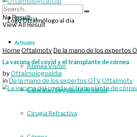
No Result
Productos
View All Result
Artículos
Home
Oftalmotv
De la mano de los expertos 
La vacuna del covid y el transplante de córnea
Atenea Visión
by
Oftalmologoaldia
in
De la mano de los expertos OTV
,
Oftalmotv
Catarata / Segmento Anterior
Cirugía Refractiva
Córnea