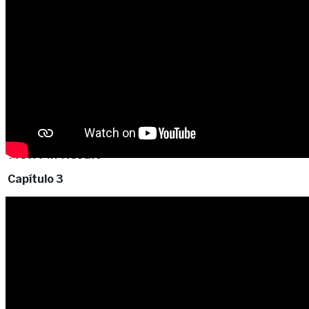
No Result
View All Result
Capítulo 3