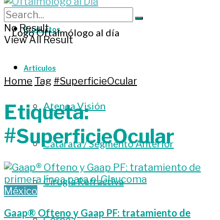
No Result
Productos
View All Result
Artículos
Home
Tag
#SuperficieOcular
Atenea Visión
Etiqueta:
#SuperficieOcular
Catarata / Segmento Anterior
Cirugía Refractiva
México
Gaap® Ofteno y Gaap PF: tratamiento de
Córnea