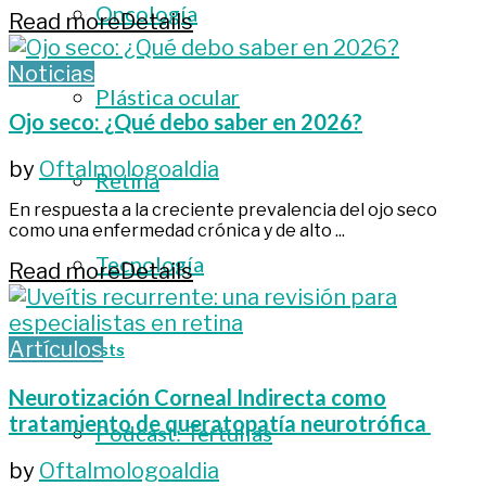
Oncología
Read more
Details
Noticias
Plástica ocular
Ojo seco: ¿Qué debo saber en 2026?
by
Oftalmologoaldia
Retina
En respuesta a la creciente prevalencia del ojo seco
como una enfermedad crónica y de alto ...
Tecnología
Read more
Details
Artículos
Podcasts
Neurotización Corneal Indirecta como
tratamiento de queratopatía neurotrófica
Podcast: Tertulias
by
Oftalmologoaldia