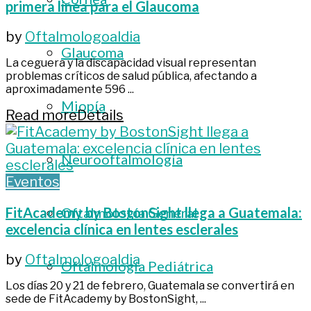
primera línea para el Glaucoma
by
Oftalmologoaldia
Glaucoma
La ceguera y la discapacidad visual representan
problemas críticos de salud pública, afectando a
aproximadamente 596 ...
Miopía
Read more
Details
Neurooftalmología
Eventos
FitAcademy by BostonSight llega a Guatemala:
Oftalmología General
excelencia clínica en lentes esclerales
by
Oftalmologoaldia
Oftalmología Pediátrica
Los días 20 y 21 de febrero, Guatemala se convertirá en
sede de FitAcademy by BostonSight, ...