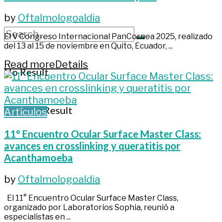
by
Oftalmologoaldia
El V Congreso Internacional PanCornea 2025, realizado
del 13 al 15 de noviembre en Quito, Ecuador, ...
Read more
Details
No Result
View All Result
Artículos
11° Encuentro Ocular Surface Master Class:
avances en crosslinking y queratitis por
Acanthamoeba
by
Oftalmologoaldia
El 11° Encuentro Ocular Surface Master Class,
organizado por Laboratorios Sophia, reunió a
especialistas en ...