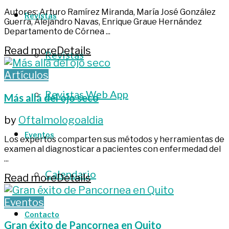
Autores: Arturo Ramírez Miranda, María José González
Revistas
Guerra, Alejandro Navas, Enrique Graue Hernández
Departamento de Córnea ...
Read more
Details
Revistas
Artículos
Revistas Web App
Más allá del ojo seco
by
Oftalmologoaldia
Eventos
Los expertos comparten sus métodos y herramientas de
examen al diagnosticar a pacientes con enfermedad del
...
Calendario
Read more
Details
Eventos
Contacto
Gran éxito de Pancornea en Quito